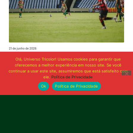
21 de junho de 2026
Sampaio é superado pelo Trem no Castelão
Olá, Universo Tricolor! Usamos cookies para garantir que
e buscará reação em Macapá
oferecemos a melhor experiência em nosso site. Se você
continuar a usar este site, assumiremos que está satisfeito com
ele.
Política de Privacidade
Publicidade
Ok
Política de Privacidade