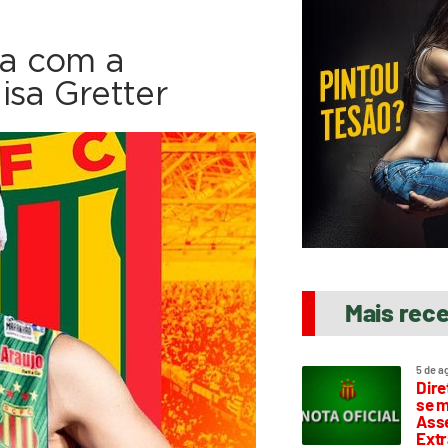
a com a
isa Gretter
Mais rec
5 de a
Dire
se m
Asse
Extr