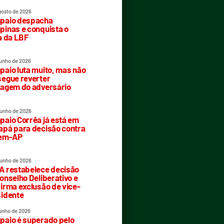
gosto de 2026
paio despacha
inas e conquista o
a da LBF
junho de 2026
aio luta muito, mas não
egue reverter
agem do adversário
junho de 2026
aio Corrêa já está em
pá para decisão contra
rem-AP
junho de 2026
 restabelece decisão
onselho Deliberativo e
irma exclusão de vice-
idente
junho de 2026
aio é superado pelo