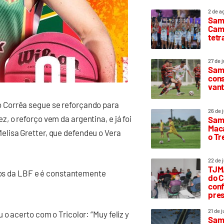
2 de a
Sam
Camp
tetr
27 de 
Samp
cons
vant
 Corrêa segue se reforçando para
26 de 
 o reforço vem da argentina, e já foi
Samp
Maca
lisa Gretter, que defendeu o Vera
o T
22 de 
TJMA
ulos da LBF e é constantemente
do C
conf
pres
21 de 
o acerto com o Tricolor: “Muy feliz y
Samp