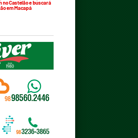
 no Castelão e buscará
ção em Macapá