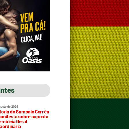
entes
gosto de 2026
toria do Sampaio Corrêa
anifesta sobre suposta
mbleia Geral
aordinária