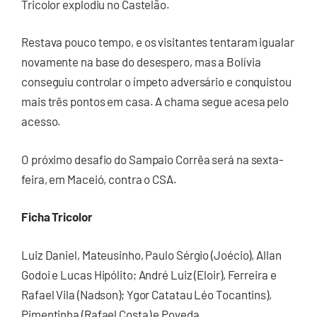
Tricolor explodiu no Castelão.
Restava pouco tempo, e os visitantes tentaram igualar
novamente na base do desespero, mas a Bolívia
conseguiu controlar o ímpeto adversário e conquistou
mais três pontos em casa. A chama segue acesa pelo
acesso.
O próximo desafio do Sampaio Corrêa será na sexta-
feira, em Maceió, contra o CSA.
Ficha Tricolor
Luiz Daniel, Mateusinho, Paulo Sérgio (Joécio), Allan
Godoi e Lucas Hipólito; André Luiz (Eloir), Ferreira e
Rafael Vila (Nadson); Ygor Catatau Léo Tocantins),
Pimentinha (Rafael Costa) e Poveda.