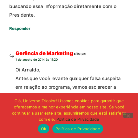
buscando essa infoprmação diretamente com o
Presidente.
Responder
Gerência de Marketing
disse:
1 de agosto de 2014 às 11:20
Oi Arnaldo,
Antes que você levante qualquer falsa suspeita
em relação ao programa, vamos esclarecer a
questão. Alguns sócios se cadastram, pagam por
Olá, Universo Tricolor! Usamos cookies para garantir que
algum tempo e depois desistem, se tornando
oferecemos a melhor experiência em nosso site. Se você
inativos. A partir daí, sua numeração fica livre
continuar a usar este site, assumiremos que está satisfeito
com ele.
Política de Privacidade
para ser usada por outro sócio novo. Então, em
Ok
Política de Privacidade
alguns casos, é possível que a numeração de um