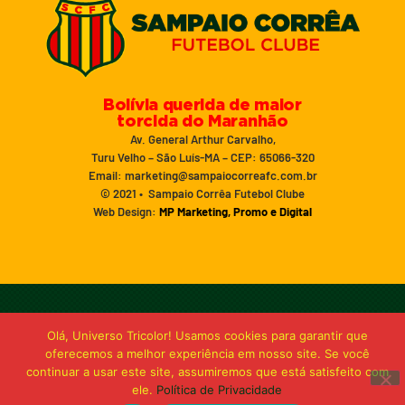
Bolívia querida de maior
torcida do Maranhão
Av. General Arthur Carvalho,
Turu Velho – São Luís-MA – CEP: 65066-320
Email: marketing@sampaiocorreafc.com.br
© 2021 • Sampaio Corrêa Futebol Clube
Web Design:
MP Marketing, Promo e Digital
Olá, Universo Tricolor! Usamos cookies para garantir que
oferecemos a melhor experiência em nosso site. Se você
continuar a usar este site, assumiremos que está satisfeito com
ele.
Política de Privacidade