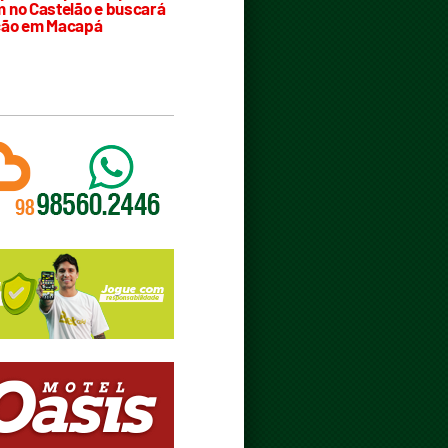
 no Castelão e buscará
ção em Macapá