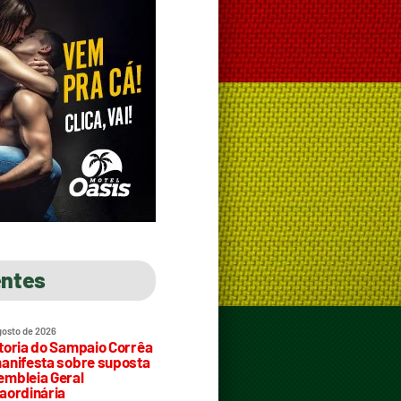
entes
gosto de 2026
toria do Sampaio Corrêa
anifesta sobre suposta
mbleia Geral
aordinária