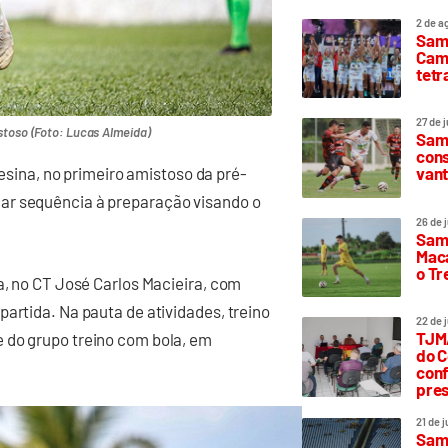
2 de a
Sam
Camp
tetr
27 de 
stoso (Foto: Lucas Almeida)
Samp
cons
vant
resina, no primeiro amistoso da pré-
ar sequência à preparação visando o
26 de 
Samp
Maca
o T
a, no CT José Carlos Macieira, com
artida. Na pauta de atividades, treino
22 de 
TJMA
 do grupo treino com bola, em
do C
conf
pres
21 de 
Samp