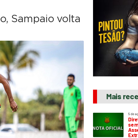
o, Sampaio volta
Mais rec
5 de a
Dire
se m
Asse
Extr