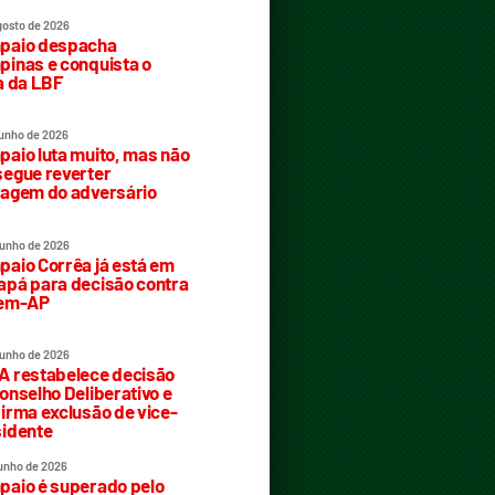
gosto de 2026
paio despacha
inas e conquista o
a da LBF
junho de 2026
aio luta muito, mas não
egue reverter
agem do adversário
junho de 2026
aio Corrêa já está em
pá para decisão contra
rem-AP
junho de 2026
 restabelece decisão
onselho Deliberativo e
irma exclusão de vice-
idente
junho de 2026
aio é superado pelo