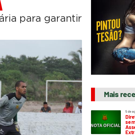
A
ária para garantir
Mais rec
5 de a
Dire
se m
Asse
Extr