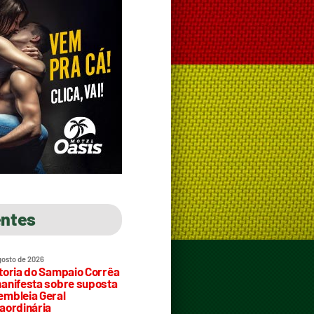
entes
gosto de 2026
toria do Sampaio Corrêa
anifesta sobre suposta
mbleia Geral
aordinária