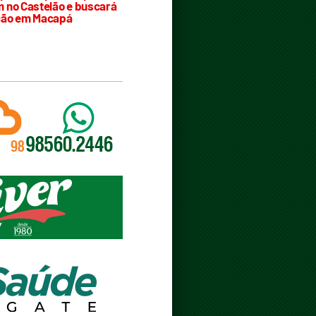
 no Castelão e buscará
ção em Macapá