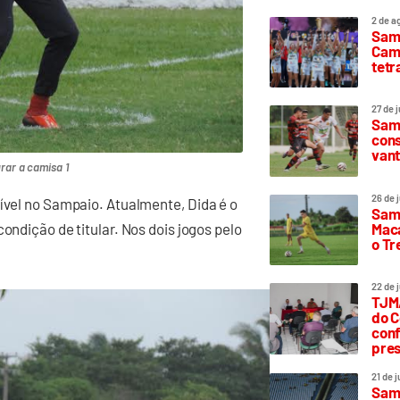
2 de a
Sam
Camp
tetr
27 de 
Samp
cons
vant
rar a camisa 1
26 de 
nível no Sampaio. Atualmente, Dida é o
Samp
Maca
ondição de titular. Nos dois jogos pelo
o T
22 de 
TJMA
do C
conf
pres
21 de 
Samp