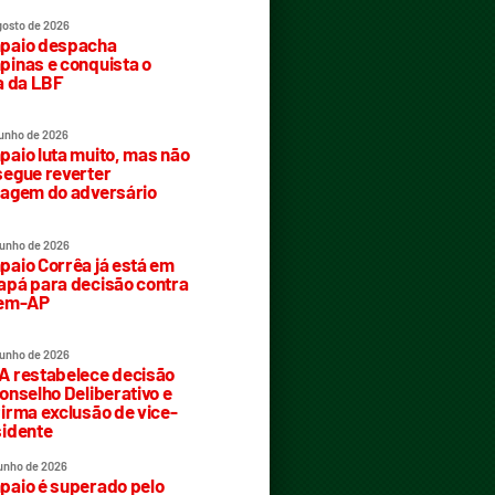
gosto de 2026
paio despacha
inas e conquista o
a da LBF
junho de 2026
aio luta muito, mas não
egue reverter
agem do adversário
junho de 2026
aio Corrêa já está em
pá para decisão contra
rem-AP
junho de 2026
 restabelece decisão
onselho Deliberativo e
irma exclusão de vice-
idente
junho de 2026
aio é superado pelo