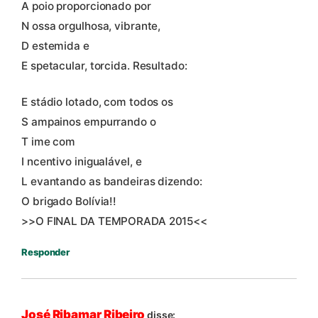
A poio proporcionado por
N ossa orgulhosa, vibrante,
D estemida e
E spetacular, torcida. Resultado:
E stádio lotado, com todos os
S ampainos empurrando o
T ime com
I ncentivo inigualável, e
L evantando as bandeiras dizendo:
O brigado Bolívia!!
>>O FINAL DA TEMPORADA 2015<<
Responder
José Ribamar Ribeiro
disse: