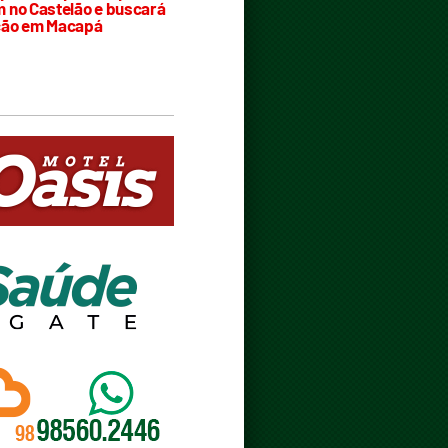
 no Castelão e buscará
ção em Macapá