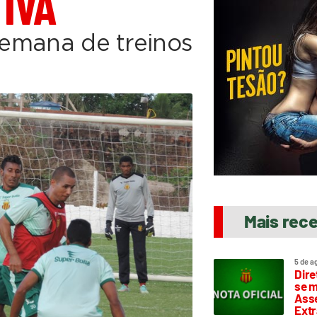
IVA
 semana de treinos
Mais rec
5 de a
Dire
se m
Asse
Extr