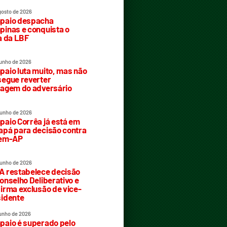
gosto de 2026
paio despacha
inas e conquista o
a da LBF
junho de 2026
aio luta muito, mas não
egue reverter
agem do adversário
junho de 2026
aio Corrêa já está em
pá para decisão contra
rem-AP
junho de 2026
 restabelece decisão
onselho Deliberativo e
irma exclusão de vice-
idente
junho de 2026
aio é superado pelo