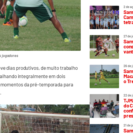
2 de a
Sam
Camp
tetr
27 de 
Samp
cons
vant
s jogadores
26 de 
ve dias produtivos, de muito trabalho
Samp
Maca
rabalhando integralmente em dois
o T
 os momentos da pré-temporada para
.
22 de 
TJMA
do C
conf
pres
21 de 
Samp