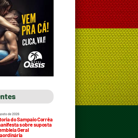
entes
gosto de 2026
toria do Sampaio Corrêa
anifesta sobre suposta
mbleia Geral
aordinária