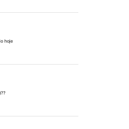
o hoje
)??