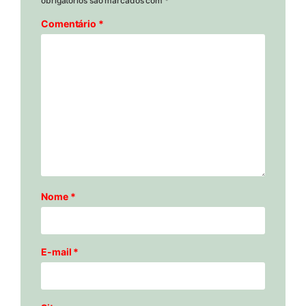
obrigatórios são marcados com
*
Comentário
*
Nome
*
E-mail
*