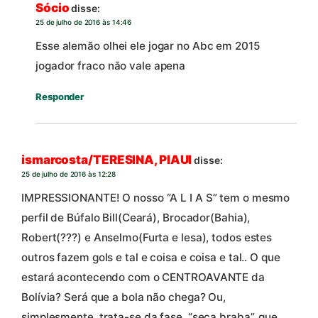
Sócio
disse:
25 de julho de 2016 às 14:46
Esse alemão olhei ele jogar no Abc em 2015
jogador fraco não vale apena
Responder
ismarcosta/TERESINA, PIAUI
disse:
25 de julho de 2016 às 12:28
IMPRESSIONANTE! O nosso “A L I A S” tem o mesmo
perfil de Búfalo Bill(Ceará), Brocador(Bahia),
Robert(???) e Anselmo(Furta e lesa), todos estes
outros fazem gols e tal e coisa e coisa e tal.. O que
estará acontecendo com o CENTROAVANTE da
Bolívia? Será que a bola não chega? Ou,
simplesmente, trata-se da fase, “seca braba”, que