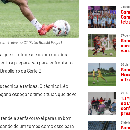
2 de a
Sam
Camp
tetr
27 de 
Samp
m treino no CT (Foto: Ronald Felipe)
cons
vant
da que arrefecesse os ânimos dos
ento à preparação para enfrentar o
26 de 
Samp
rasileiro da Série B.
Maca
o T
s técnica e táticas. O técnico Léo
22 de 
r a esboçar o time titular, que deve
TJMA
do C
conf
pres
o tende a ser favorável para um bom
21 de 
isando de um tempo como esse para
Samp