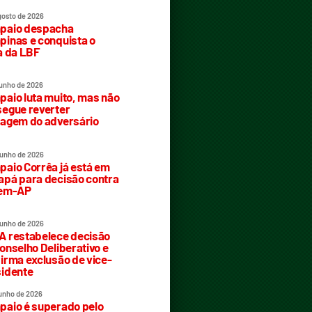
gosto de 2026
paio despacha
inas e conquista o
a da LBF
junho de 2026
aio luta muito, mas não
egue reverter
agem do adversário
junho de 2026
aio Corrêa já está em
pá para decisão contra
rem-AP
junho de 2026
 restabelece decisão
onselho Deliberativo e
irma exclusão de vice-
idente
junho de 2026
aio é superado pelo