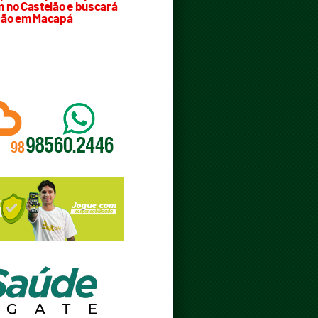
 no Castelão e buscará
ção em Macapá