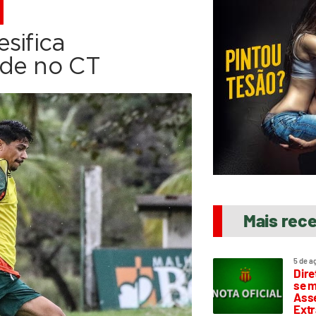
M
sifica
ade no CT
Mais rec
5 de a
Dire
se m
Asse
Extr