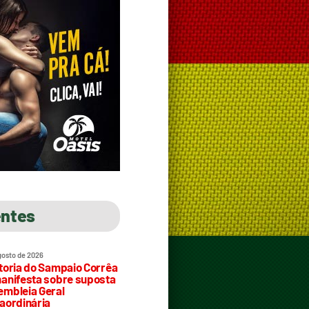
entes
gosto de 2026
toria do Sampaio Corrêa
anifesta sobre suposta
mbleia Geral
aordinária