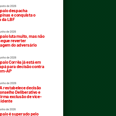
gosto de 2026
paio despacha
inas e conquista o
a da LBF
junho de 2026
aio luta muito, mas não
egue reverter
agem do adversário
junho de 2026
aio Corrêa já está em
pá para decisão contra
rem-AP
junho de 2026
 restabelece decisão
onselho Deliberativo e
irma exclusão de vice-
idente
junho de 2026
aio é superado pelo