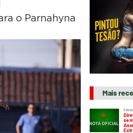
O
ara o Parnahyna
Mais rec
5 de a
Dire
se m
Asse
Extr