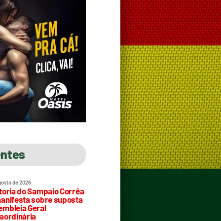
entes
gosto de 2026
toria do Sampaio Corrêa
anifesta sobre suposta
mbleia Geral
aordinária