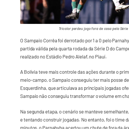
Tricolor perdeu jogo fora de casa pela Série
O Sampaio Corrêa foi derrotado por 1 a 0 pelo Parnah
partida válida pela quarta rodada da Série D do Campe
realizado no Estádio Pedro Alelaf, no Piauí.
A Bolívia teve mais controle das ações durante o pr
meio-campo, o Sampaio conseguiu ter mais posse de
Esquerdinha, que articulava as principais jogadas ofen
Sampaio não conseguiu transformar o volume em chan
Na segunda etapa, o cenário se manteve semelhante
e tentando construir jogadas. No entanto, foi o time d
minutos, o Parnahyba acertou um chute de fora da ár