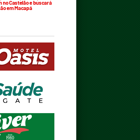
 no Castelão e buscará
ção em Macapá