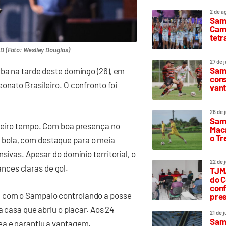
2 de a
Sam
Camp
tetr
 D (Foto: Weslley Douglas)
27 de 
Samp
yba na tarde deste domingo (26), em
cons
onato Brasileiro. O confronto foi
vant
26 de 
Samp
imeiro tempo. Com boa presença no
Maca
o T
 bola, com destaque para o meia
sivas. Apesar do domínio territorial, o
22 de 
ces claras de gol.
TJMA
do C
conf
, com o Sampaio controlando a posse
pres
a casa que abriu o placar. Aos 24
21 de 
Samp
ea e garantiu a vantagem.