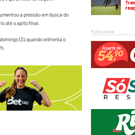
Trem
rea
 aumentou a pressão em busca do
 até o apito final.
Publicidade
 domingo (3), quando enfrenta o
7h.