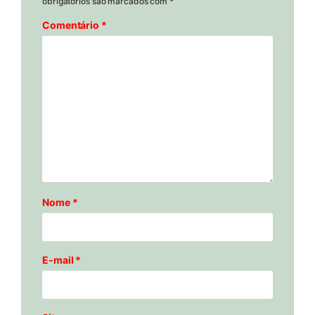
obrigatórios são marcados com
*
Comentário
*
Nome
*
E-mail
*