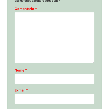
obrigatórios são marcados com
*
Comentário
*
Nome
*
E-mail
*