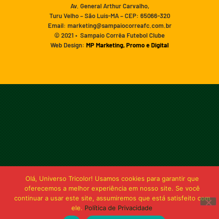
Av. General Arthur Carvalho,
Turu Velho – São Luís-MA – CEP: 65066-320
Email: marketing@sampaiocorreafc.com.br
© 2021 • Sampaio Corrêa Futebol Clube
Web Design:
MP Marketing, Promo e Digital
Olá, Universo Tricolor! Usamos cookies para garantir que
oferecemos a melhor experiência em nosso site. Se você
continuar a usar este site, assumiremos que está satisfeito com
ele.
Política de Privacidade