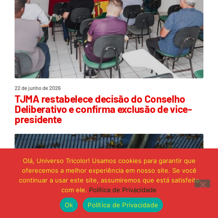
22 de junho de 2026
TJMA restabelece decisão do Conselho
Deliberativo e confirma exclusão de vice-
presidente
Olá, Universo Tricolor! Usamos cookies para garantir que
oferecemos a melhor experiência em nosso site. Se você
continuar a usar este site, assumiremos que está satisfeito
com ele.
Política de Privacidade
Ok
Política de Privacidade