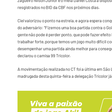
zagueiro Nilson Júnior e o meia Daniel Costa à dispos
resgistrados no BID da CBF nos próximos dias.
Ciel valorizou o ponto na estreia, e agora espera con
do adversário: “Fizemos uma boa partida contra o Goi
gente não pode é perder ponto, que pode fazer efeito 
trabalhar forte, porque temos um jogo muito difícil co
desempenhar uma partida ainda melhor para conseguir 
declarou o camisa 99 Tricolor.
A movimentação realizada no CT foi a última em São 
madrugada desta quinta-feira a delegação Tricolor j