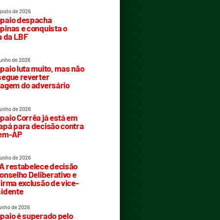
gosto de 2026
paio despacha
inas e conquista o
a da LBF
junho de 2026
aio luta muito, mas não
egue reverter
agem do adversário
junho de 2026
aio Corrêa já está em
pá para decisão contra
rem-AP
junho de 2026
 restabelece decisão
onselho Deliberativo e
irma exclusão de vice-
idente
junho de 2026
aio é superado pelo