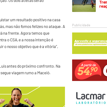
ição. Os dois atletas serão
Trem
rea
quistar um resultado positivo na casa
Publicidade
ás, mas não fomos felizes no ataque. A
lá na frente. Agora temos que
ntra o CSA, e a nossa intenção é
o nosso objetivo que é a vitória”,
Luís antes do próximo confronto. Na
á segue viagem rumo a Maceió.