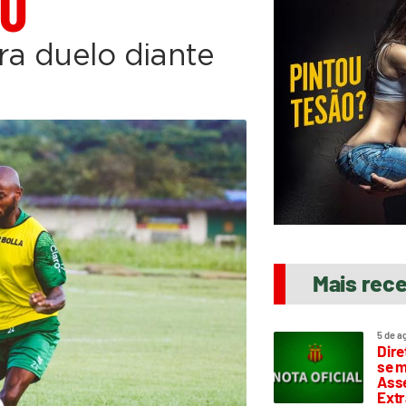
U
ara duelo diante
Mais rec
5 de a
Dire
se m
Asse
Extr