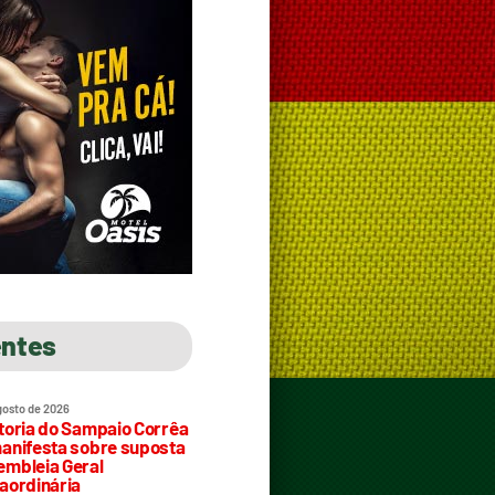
entes
gosto de 2026
toria do Sampaio Corrêa
anifesta sobre suposta
mbleia Geral
aordinária