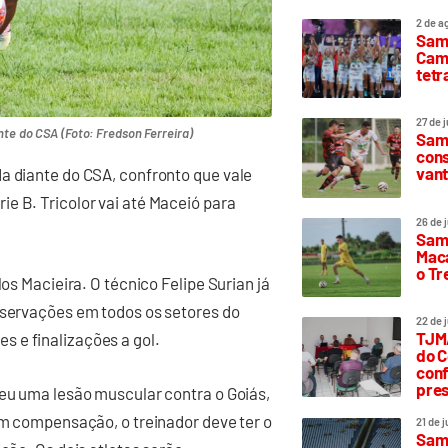
2 de a
Sam
Camp
tetr
27 de 
nte do CSA (Foto: Fredson Ferreira)
Samp
cons
vant
a diante do CSA, confronto que vale
e B. Tricolor vai até Maceió para
26 de 
Samp
Maca
o T
los Macieira. O técnico Felipe Surian já
bservações em todos os setores do
22 de 
TJMA
 e finalizações a gol.
do C
conf
pres
reu uma lesão muscular contra o Goiás,
 Em compensação, o treinador deve ter o
21 de 
Samp