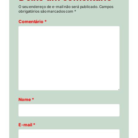
O seu endereço de e-mail não será publicado.
Campos
obrigatórios são marcados com
*
Comentário
*
Nome
*
E-mail
*