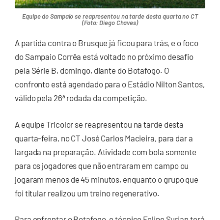
Equipe do Sampaio se reapresentou na tarde desta quarta no CT
(Foto: Diego Chaves)
A partida contra o Brusque já ficou para trás, e o foco
do Sampaio Corrêa está voltado no próximo desafio
pela Série B, domingo, diante do Botafogo. O
confronto está agendado para o Estádio Nilton Santos,
válido pela 26ª rodada da competição.
A equipe Tricolor se reapresentou na tarde desta
quarta-feira, no CT José Carlos Macieira, para dar a
largada na preparação. Atividade com bola somente
para os jogadores que não entraram em campo ou
jogaram menos de 45 minutos, enquanto o grupo que
foi titular realizou um treino regenerativo.
Para enfrentar o Botafogo, o técnico Felipe Surian terá