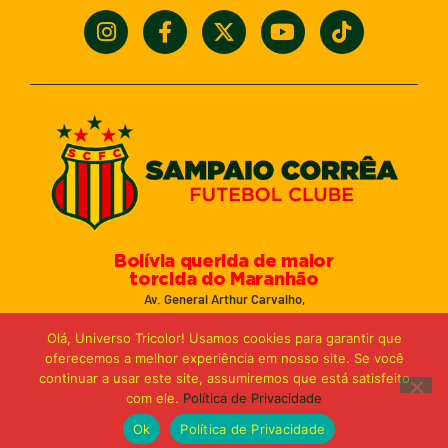
Bolívia querida de maior
torcida do Maranhão
Av. General Arthur Carvalho,
Turu Velho – São Luís-MA – CEP: 65066-320
Olá, Universo Tricolor! Usamos cookies para garantir que
Email: marketing@sampaiocorreafc.com.br
oferecemos a melhor experiência em nosso site. Se você
© 2021 • Sampaio Corrêa Futebol Clube
continuar a usar este site, assumiremos que está satisfeito
Web Design:
MP Marketing, Promo e Digital
com ele.
Política de Privacidade
Ok
Política de Privacidade