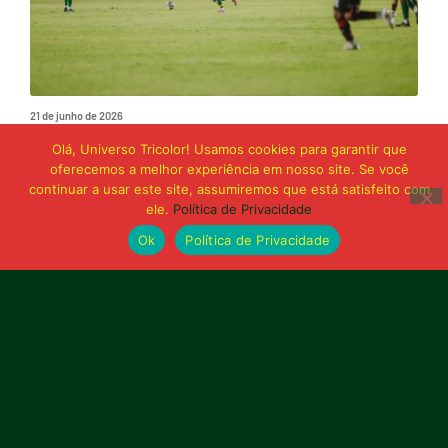
21 de junho de 2026
Sampaio é superado pelo Trem no Castelão
Olá, Universo Tricolor! Usamos cookies para garantir que
e buscará reação em Macapá
oferecemos a melhor experiência em nosso site. Se você
continuar a usar este site, assumiremos que está satisfeito com
ele.
Política de Privacidade
Publicidade
Ok
Política de Privacidade