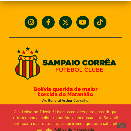
Bolívia querida de maior
torcida do Maranhão
Av. General Arthur Carvalho,
Turu Velho – São Luís-MA – CEP: 65066-320
Olá, Universo Tricolor! Usamos cookies para garantir que
Email: marketing@sampaiocorreafc.com.br
oferecemos a melhor experiência em nosso site. Se você
© 2021 • Sampaio Corrêa Futebol Clube
continuar a usar este site, assumiremos que está satisfeito
Web Design:
MP Marketing, Promo e Digital
com ele.
Política de Privacidade