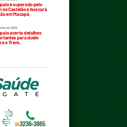
aio é superado pelo
 no Castelão e buscará
ção em Macapá
junho de 2026
aio acerta detalhes
rtantes para duelo
ra o Trem.