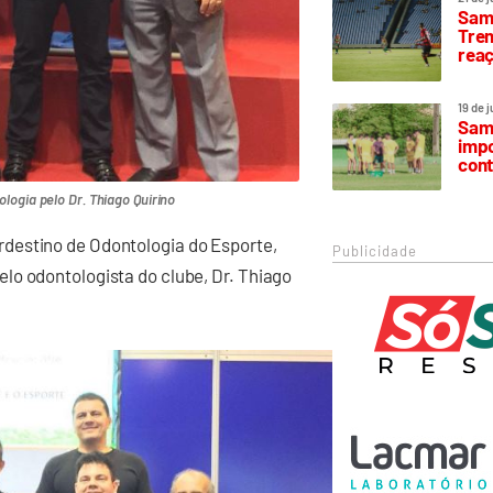
Samp
Trem
rea
19 de 
Samp
impo
cont
logia pelo Dr. Thiago Quirino
destino de Odontologia do Esporte,
Publicidade
lo odontologista do clube, Dr. Thiago