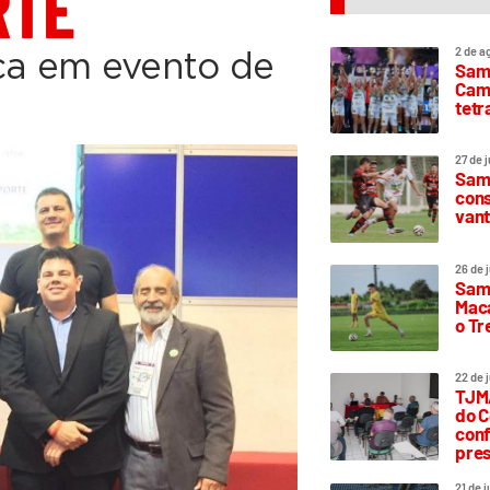
RTE
2 de a
a em evento de
Sam
Camp
tetr
27 de 
Samp
cons
vant
26 de 
Samp
Maca
o T
22 de 
TJMA
do C
conf
pres
21 de 