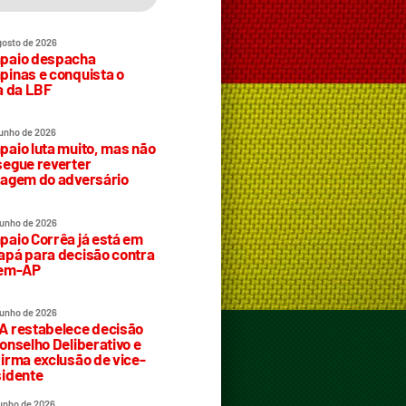
gosto de 2026
paio despacha
inas e conquista o
a da LBF
junho de 2026
aio luta muito, mas não
egue reverter
agem do adversário
junho de 2026
aio Corrêa já está em
pá para decisão contra
rem-AP
junho de 2026
 restabelece decisão
onselho Deliberativo e
irma exclusão de vice-
idente
junho de 2026