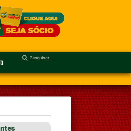
TO
entes