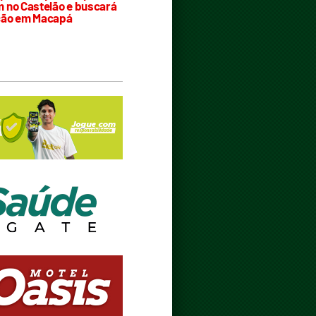
 no Castelão e buscará
ção em Macapá