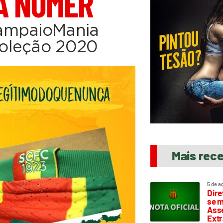
A NUMER
SampaioMania
oleção 2020
Mais rec
5 de a
Dire
se m
Asse
Extr