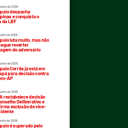
gosto de 2026
paio despacha
inas e conquista o
a da LBF
junho de 2026
aio luta muito, mas não
egue reverter
agem do adversário
junho de 2026
aio Corrêa já está em
pá para decisão contra
rem-AP
junho de 2026
 restabelece decisão
onselho Deliberativo e
irma exclusão de vice-
idente
junho de 2026
aio é superado pelo