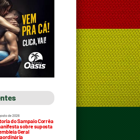
entes
gosto de 2026
toria do Sampaio Corrêa
anifesta sobre suposta
mbleia Geral
aordinária