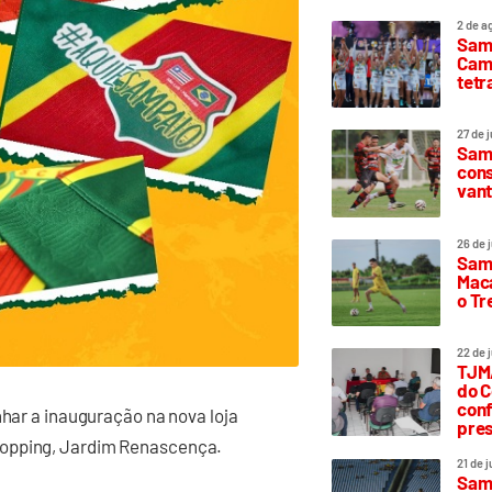
2 de a
Sam
Camp
tetr
27 de 
Samp
cons
vant
26 de 
Samp
Maca
o T
22 de 
TJMA
do C
conf
nhar a inauguração na nova loja
pres
hopping, Jardim Renascença.
21 de 
Samp