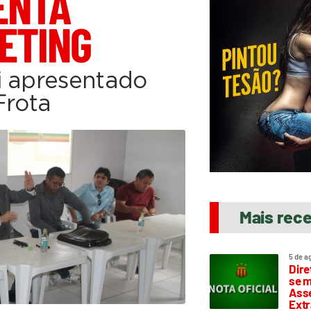
ENTA
ETING
i apresentado
Frota
Mais rec
5 de a
Dire
se m
Asse
Extr