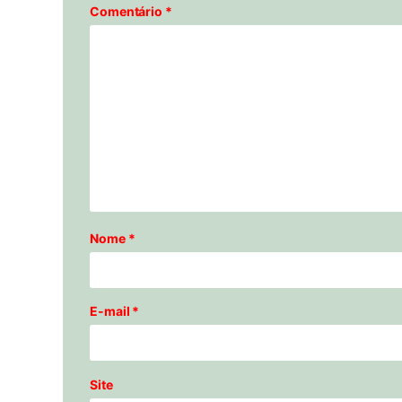
Comentário
*
Nome
*
E-mail
*
Site