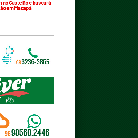
 no Castelão e buscará
ção em Macapá