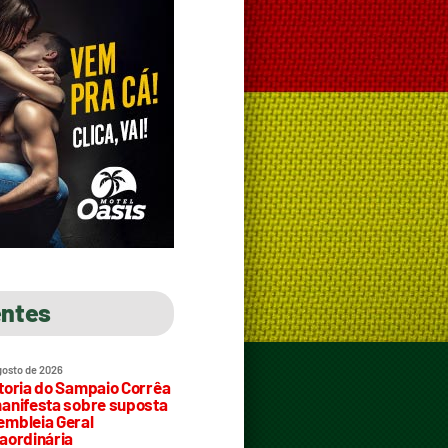
entes
gosto de 2026
toria do Sampaio Corrêa
anifesta sobre suposta
mbleia Geral
aordinária