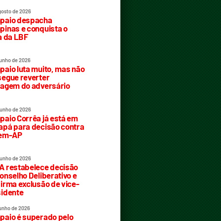
gosto de 2026
paio despacha
inas e conquista o
a da LBF
junho de 2026
aio luta muito, mas não
egue reverter
agem do adversário
junho de 2026
aio Corrêa já está em
pá para decisão contra
rem-AP
junho de 2026
 restabelece decisão
onselho Deliberativo e
irma exclusão de vice-
idente
junho de 2026
aio é superado pelo