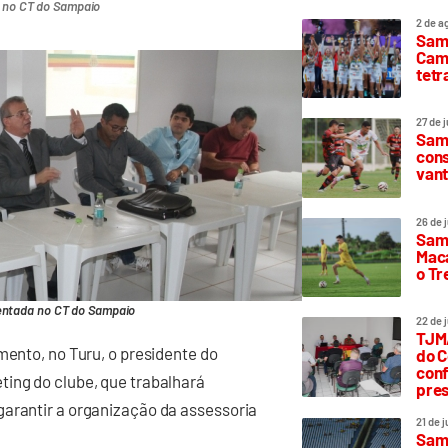
a no CT do Sampaio
2 de a
Sam
Camp
tetr
27 de 
Samp
cons
vant
26 de 
Samp
Maca
o T
entada no CT do Sampaio
22 de 
TJMA
mento, no Turu, o presidente do
do C
conf
ting do clube, que trabalhará
pres
garantir a organização da assessoria
21 de 
Samp