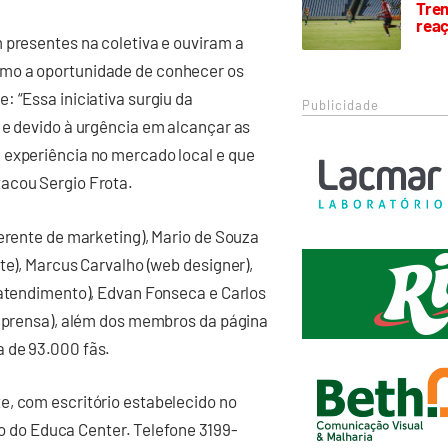
Trem
rea
 presentes na coletiva e ouviram a
omo a oportunidade de conhecer os
: “Essa iniciativa surgiu da
Publicidade
 e devido à urgência em alcançar as
 experiência no mercado local e que
acou Sergio Frota.
gerente de marketing), Mario de Souza
te), Marcus Carvalho (web designer),
(atendimento), Edvan Fonseca e Carlos
imprensa), além dos membros da página
 de 93.000 fãs.
e, com escritório estabelecido no
ado do Educa Center. Telefone 3199-