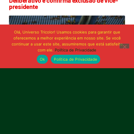
Deliberativo e confirma exclusão de vice-
presidente
Olá, Universo Tricolor! Usamos cookies para garantir que
oferecemos a melhor experiência em nosso site. Se você
continuar a usar este site, assumiremos que está satisfeito
com ele.
Política de Privacidade
Ok
Política de Privacidade
21 de junho de 2026
Sampaio é superado pelo Trem no Castelão
e buscará reação em Macapá