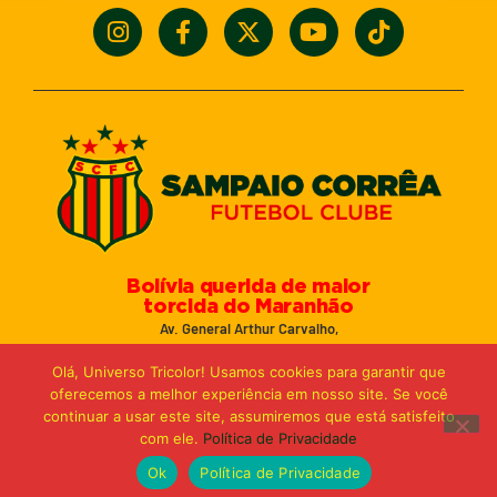
Bolívia querida de maior
torcida do Maranhão
Av. General Arthur Carvalho,
Turu Velho – São Luís-MA – CEP: 65066-320
Olá, Universo Tricolor! Usamos cookies para garantir que
Email: marketing@sampaiocorreafc.com.br
oferecemos a melhor experiência em nosso site. Se você
© 2021 • Sampaio Corrêa Futebol Clube
continuar a usar este site, assumiremos que está satisfeito
Web Design:
MP Marketing, Promo e Digital
com ele.
Política de Privacidade
Ok
Política de Privacidade