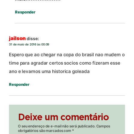
Responder
jailson
disse:
31 de maio de 2016 às 00:09
Espero que ao chegar na copa do brasil nao mudem o
time para agradar certos socios como fizeram esse
ano e levamos uma historica goleada
Responder
Deixe um comentário
O seu endereço de e-mail não será publicado.
Campos
obrigatórios são marcados com
*