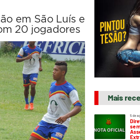
ção em São Luís e
om 20 jogadores
Mais rec
5 de a
Dire
se m
Asse
Extr