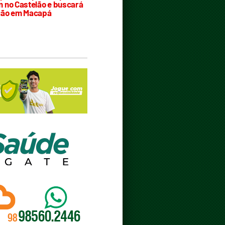
 no Castelão e buscará
ção em Macapá