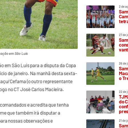
2 de a
Sam
Camp
tetr
27 de 
Samp
cons
vant
ração em São Luís
26 de 
ão em São Luís para a disputa da Copa
Samp
Maca
ício de janeiro. Na manhã desta sexta-
o T
abaçu/Cefama (o outro representante
go no CT José Carlos Macieira.
22 de 
TJMA
do C
s comandados e acredita que tenha
conf
pres
ime que também irá disputar a
 para nossas observações e
21 de 
Samp