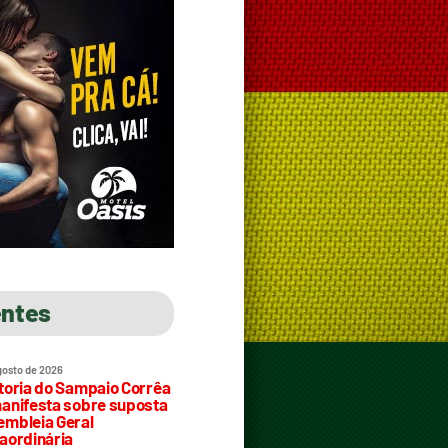
entes
gosto de 2026
toria do Sampaio Corrêa
anifesta sobre suposta
mbleia Geral
aordinária