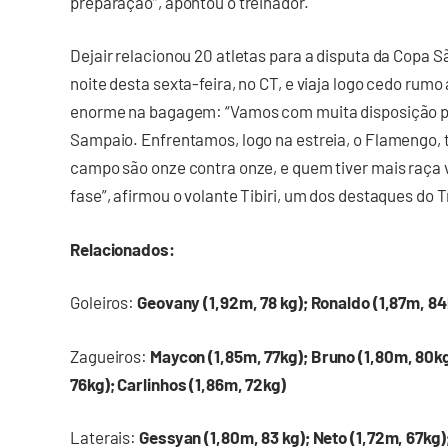
preparação”, apontou o treinador.
Dejair relacionou 20 atletas para a disputa da Copa 
noite desta sexta-feira, no CT, e viaja logo cedo rum
enorme na bagagem: “Vamos com muita disposição p
Sampaio. Enfrentamos, logo na estreia, o Flamengo, 
campo são onze contra onze, e quem tiver mais raça 
fase”, afirmou o volante Tibiri, um dos destaques do Tr
Relacionados:
Goleiros:
Geovany (1,92m, 78 kg); Ronaldo (1,87m, 84
Zagueiros:
Maycon (1,85m, 77kg); Bruno (1,80m, 80kg)
76kg); Carlinhos (1,86m, 72kg)
Laterais:
Gessyan (1,80m, 83 kg); Neto (1,72m, 67kg)