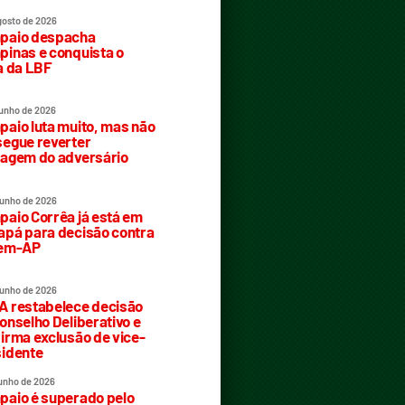
gosto de 2026
paio despacha
inas e conquista o
a da LBF
junho de 2026
aio luta muito, mas não
egue reverter
agem do adversário
junho de 2026
aio Corrêa já está em
pá para decisão contra
rem-AP
junho de 2026
 restabelece decisão
onselho Deliberativo e
irma exclusão de vice-
idente
junho de 2026
aio é superado pelo