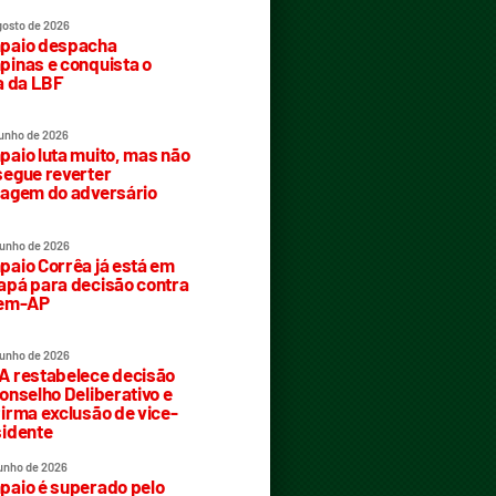
gosto de 2026
paio despacha
inas e conquista o
a da LBF
junho de 2026
aio luta muito, mas não
egue reverter
agem do adversário
junho de 2026
aio Corrêa já está em
pá para decisão contra
rem-AP
junho de 2026
 restabelece decisão
onselho Deliberativo e
irma exclusão de vice-
idente
junho de 2026
aio é superado pelo