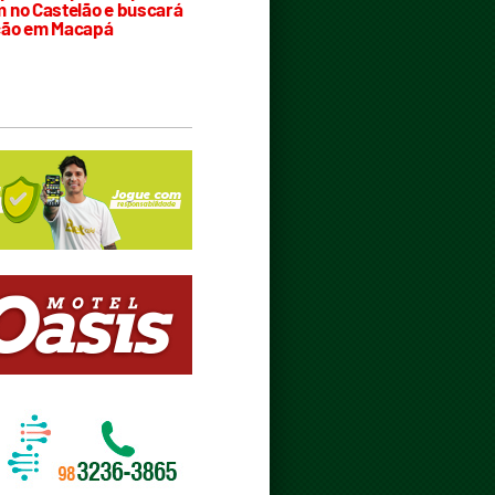
 no Castelão e buscará
ção em Macapá