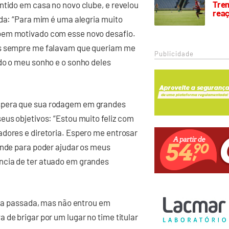
Trem
ntido em casa no novo clube, e revelou
rea
ida: “Para mim é uma alegria muito
bem motivado com esse novo desafio.
es sempre me falavam que queriam me
Publicidade
do o meu sonho e o sonho deles
spera que sua rodagem em grandes
eus objetivos: “Estou muito feliz com
adores e diretoria. Espero me entrosar
ande para poder ajudar os meus
ncia de ter atuado em grandes
tida passada, mas não entrou em
de brigar por um lugar no time titular