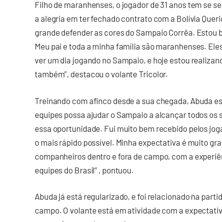
Filho de maranhenses, o jogador de 31 anos tem se se
a alegria em ter fechado contrato com a Bolívia Quer
grande defender as cores do Sampaio Corrêa. Estou 
Meu pai e toda a minha família são maranhenses. El
ver um dia jogando no Sampaio, e hoje estou realizan
também”, destacou o volante Tricolor.
Treinando com afinco desde a sua chegada, Abuda e
equipes possa ajudar o Sampaio a alcançar todos os s
essa oportunidade. Fui muito bem recebido pelos jog
o mais rápido possível. Minha expectativa é muito gr
companheiros dentro e fora de campo, com a experiê
equipes do Brasil” , pontuou.
Abuda já está regularizado, e foi relacionado na par
campo. O volante está em atividade com a expectativa 