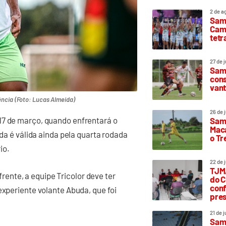
2 de a
Sam
Camp
tetr
27 de 
Samp
cons
vant
ncia (Foto: Lucas Almeida)
26 de 
17 de março, quando enfrentará o
Samp
Maca
ida é válida ainda pela quarta rodada
o T
io.
22 de 
TJMA
nte, a equipe Tricolor deve ter
do C
conf
experiente volante Abuda, que foi
pres
21 de 
Samp