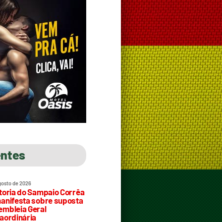
entes
gosto de 2026
toria do Sampaio Corrêa
anifesta sobre suposta
mbleia Geral
aordinária