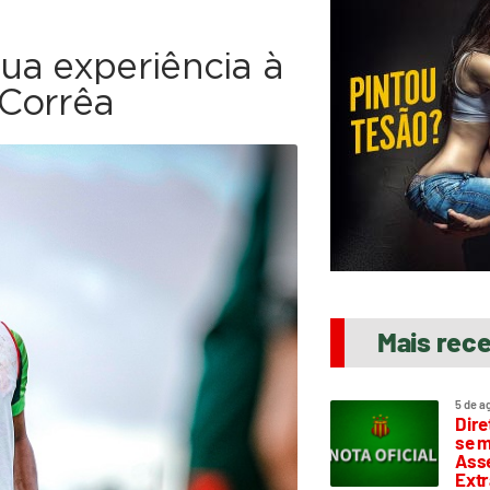
ua experiência à
 Corrêa
Mais rec
5 de a
Dire
se m
Asse
Extr