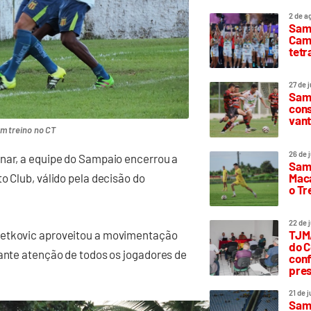
2 de a
Sam
Camp
tetr
27 de 
Samp
cons
vant
m treino no CT
26 de 
inar, a equipe do Sampaio encerrou a
Samp
Maca
o Club, válido pela decisão do
o T
22 de 
Petkovic aproveitou a movimentação
TJMA
do C
tante atenção de todos os jogadores de
conf
pres
21 de 
Samp