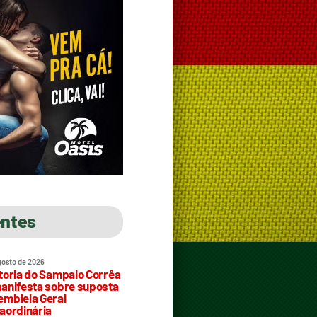
entes
gosto de 2026
toria do Sampaio Corrêa
anifesta sobre suposta
mbleia Geral
aordinária