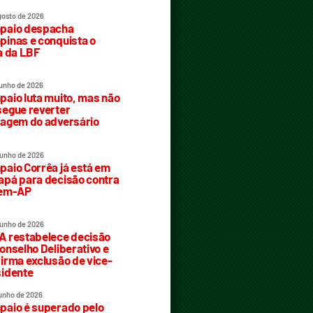
gosto de 2026
paio despacha
inas e conquista o
a da LBF
junho de 2026
aio luta muito, mas não
egue reverter
agem do adversário
junho de 2026
aio Corrêa já está em
pá para decisão contra
rem-AP
junho de 2026
 restabelece decisão
onselho Deliberativo e
irma exclusão de vice-
idente
junho de 2026
aio é superado pelo