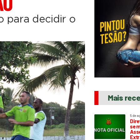
ÃO
 para decidir o
Mais rec
5 de a
Dire
se m
Asse
Extr