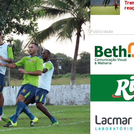
Trem
rea
Publicidade