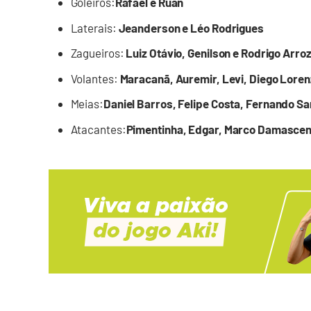
Goleiros:
Rafael e Ruan
Laterais:
Jeanderson e Léo Rodrigues
Zagueiros:
Luiz Otávio, Genilson e Rodrigo Arro
Volantes:
Maracanã, Auremir, Levi, Diego Loren
Meias:
Daniel Barros, Felipe Costa, Fernando San
Atacantes:
Pimentinha, Edgar, Marco Damasceno