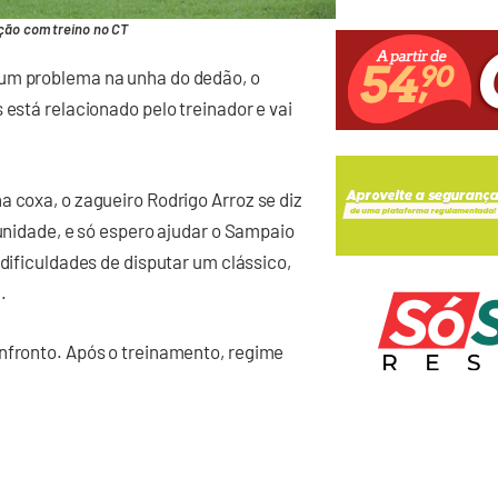
ção com treino no CT
 um problema na unha do dedão, o
 está relacionado pelo treinador e vai
a coxa, o zagueiro Rodrigo Arroz se diz
tunidade, e só espero ajudar o Sampaio
 dificuldades de disputar um clássico,
.
onfronto. Após o treinamento, regime