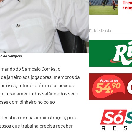
Trem
rea
Publicidade
rio do Sampaio
omando do Sampaio Corrêa, o
s de janeiro aos jogadores, membros da
Com isso, o Tricolor é um dos poucos
om o pagamento dos salários dos seus
oses com dinheiro no bolso.
terística de sua administração, pois
essoa que trabalha precisa receber