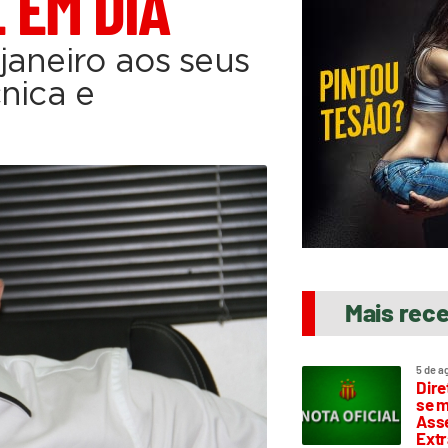
 EM DIA
janeiro aos seus
nica e
Mais rec
5 de a
Dire
se m
Asse
Extr