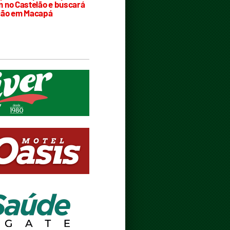
 no Castelão e buscará
ção em Macapá