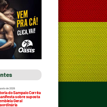
entes
gosto de 2026
toria do Sampaio Corrêa
anifesta sobre suposta
mbleia Geral
aordinária