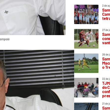
2 de a
Sam
Camp
tetr
27 de 
Samp
cons
 Sampaio
vant
26 de 
Samp
Maca
o T
22 de 
TJMA
do C
conf
pres
21 de 
Samp