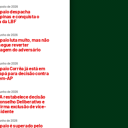
gosto de 2026
paio despacha
inas e conquista o
a da LBF
junho de 2026
aio luta muito, mas não
egue reverter
agem do adversário
junho de 2026
aio Corrêa já está em
pá para decisão contra
rem-AP
junho de 2026
 restabelece decisão
onselho Deliberativo e
irma exclusão de vice-
idente
junho de 2026
aio é superado pelo