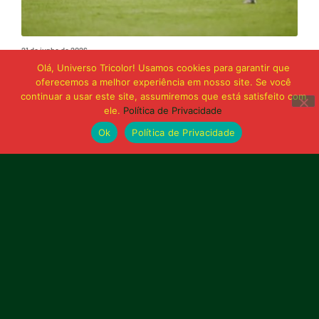
21 de junho de 2026
Sampaio é superado pelo Trem no Castelão
Olá, Universo Tricolor! Usamos cookies para garantir que
e buscará reação em Macapá
oferecemos a melhor experiência em nosso site. Se você
continuar a usar este site, assumiremos que está satisfeito com
ele.
Política de Privacidade
Publicidade
Ok
Política de Privacidade