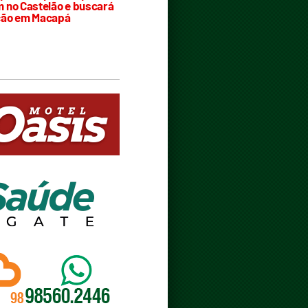
 no Castelão e buscará
ção em Macapá