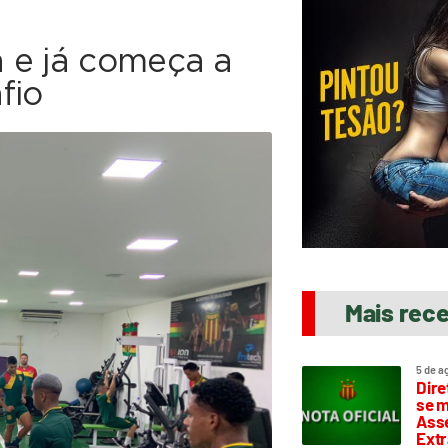
 e já começa a
fio
Mais rec
5 de a
Dire
se m
Asse
Extr