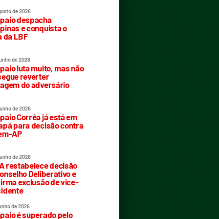
gosto de 2026
paio despacha
inas e conquista o
a da LBF
junho de 2026
aio luta muito, mas não
egue reverter
agem do adversário
junho de 2026
aio Corrêa já está em
pá para decisão contra
rem-AP
junho de 2026
 restabelece decisão
onselho Deliberativo e
irma exclusão de vice-
idente
junho de 2026
aio é superado pelo