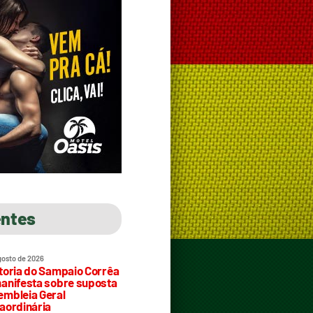
entes
gosto de 2026
toria do Sampaio Corrêa
anifesta sobre suposta
mbleia Geral
aordinária