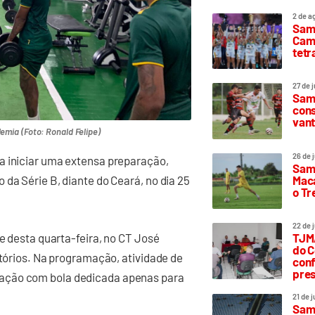
2 de a
Sam
Camp
tetr
27 de 
Samp
cons
vant
demia (Foto: Ronald Felipe)
26 de 
a iniciar uma extensa preparação,
Samp
Maca
da Série B, diante do Ceará, no dia 25
o T
22 de 
de desta quarta-feira, no CT José
TJMA
do C
atórios. Na programação, atividade de
conf
pres
ação com bola dedicada apenas para
21 de 
Samp