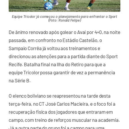
Equipe Tricolor já começou o planejamento para enfrentar o Sport
(Foto: Ronald Felipe)
De ânimo renovado após golear o Avaí por 4×0, na noite
passada, em confronto no Estádio Castelão, o
Sampaio Corrêa já voltou aos treinamentos e
direcionou as atenções para a partida diante do Sport
Recife. Batalha final na Ilha do Retiro para que a
equipe Tricolor possa garantir de vez a permanência
na Série B.
O elenco boliviano se reapresentou na tarde desta
terça-feira, no CT José Carlos Macieira, e o foco foi a
recuperação física dos jogadores que entraram em
campo, com treino de reforços muscular na academia.
Já a outra parte do grupo foi a campo para uma