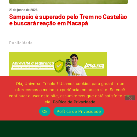
21 de junho de 2026
Sampaio é superado pelo Trem no Castelão
e buscará reação em Macapá
Publicidade
Olá, Universo Tricolor! Usamos cookies para garantir que
oferecemos a melhor experiência em nosso site. Se você
continuar a usar este site, assumiremos que está satisfeito com
ele.
Política de Privacidade
Ok
Política de Privacidade