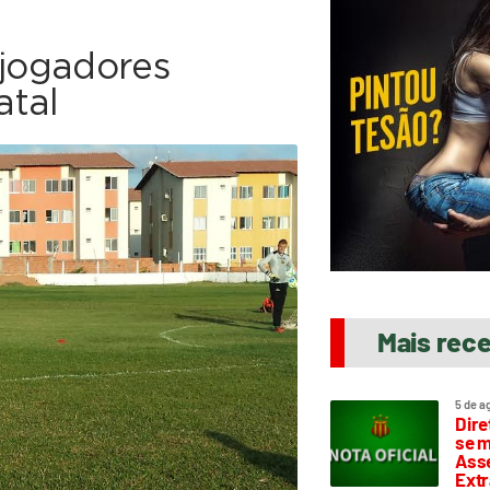
 jogadores
atal
Mais rec
5 de a
Dire
se m
Asse
Extr