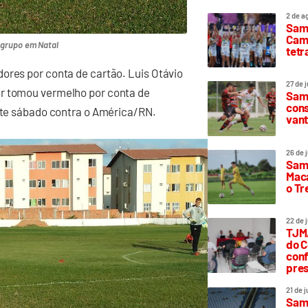
2 de a
Sam
Camp
o grupo em Natal
tetr
ores por conta de cartão. Luis Otávio
27 de 
ar tomou vermelho por conta de
Samp
cons
este sábado contra o América/RN.
vant
26 de 
Samp
Maca
o T
22 de 
TJMA
do C
conf
pres
21 de 
Samp