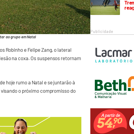
Trem
rea
Publicidade
ntar ao grupo em Natal
s Robinho e Felipe Zang, o lateral
lesão na coxa. Os suspensos retornam
 hoje rumo a Natal e se juntarão à
pe visando o próximo compromisso do