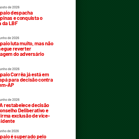
gosto de 2026
paio despacha
inas e conquista o
a da LBF
junho de 2026
aio luta muito, mas não
egue reverter
agem do adversário
junho de 2026
aio Corrêa já está em
pá para decisão contra
rem-AP
junho de 2026
 restabelece decisão
onselho Deliberativo e
irma exclusão de vice-
idente
junho de 2026
aio é superado pelo