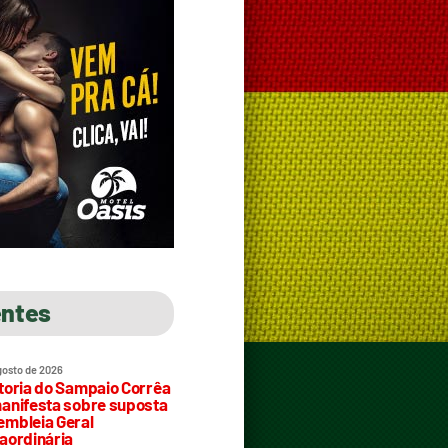
entes
gosto de 2026
toria do Sampaio Corrêa
anifesta sobre suposta
mbleia Geral
aordinária