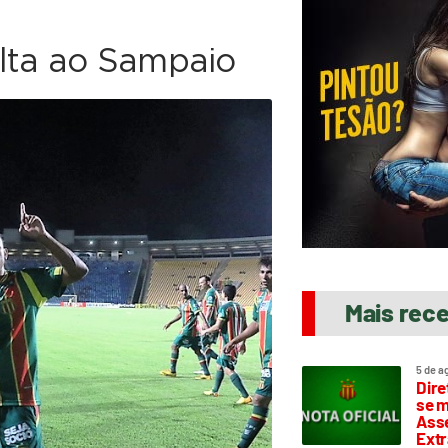
lta ao Sampaio
Mais rec
5 de a
Dire
se m
Asse
Extr