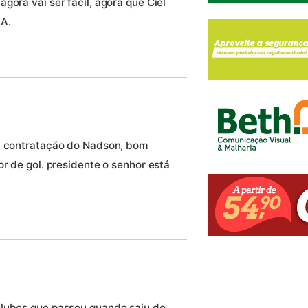
gora vai ser fácil, agora que Ciel
 A.
da contratação do Nadson, bom
or de gol. presidente o senhor está
clubes que passou quando saiu do