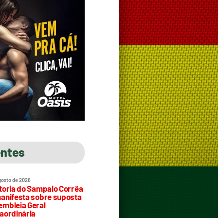
entes
gosto de 2026
toria do Sampaio Corrêa
anifesta sobre suposta
mbleia Geral
aordinária