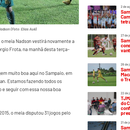
2 de a
Sam
Camp
tetr
adson (Foto: Elias Auê)
27 de 
Samp
, o meia Nadson vestirá novamente a
cons
Sergio Frota, na manhã desta terça-
vant
26 de 
Samp
gem muito boa aqui no Sampaio, em
Maca
o T
rian. Estamos fazendo todos os
o e seguir com essa nossa boa
22 de 
TJMA
do C
conf
015, o meia disputou 31 jogos pelo
pres
21 de 
Samp