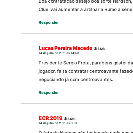
Boa contratação desejo boa sorte Nardson, a
Cluel vai aumentar a artilharia Rumo a série
Responder
Lucas Pereira Macedo
disse:
14 de julho de 2021 às 14:49
Presidente Sergio Frota, parabéns gostei 
jogador, falta contratar centroavante fazed
negociando já com centroavantes.
Responder
ECR 2019
disse:
14 de julho de 2021 às 00:00
O fato do Nadson não ter jogado nada nos 