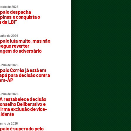
gosto de 2026
paio despacha
inas e conquista o
a da LBF
junho de 2026
aio luta muito, mas não
egue reverter
agem do adversário
junho de 2026
aio Corrêa já está em
pá para decisão contra
rem-AP
junho de 2026
 restabelece decisão
onselho Deliberativo e
irma exclusão de vice-
idente
junho de 2026
aio é superado pelo