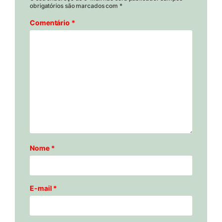
obrigatórios são marcados com
*
Comentário
*
Nome
*
E-mail
*