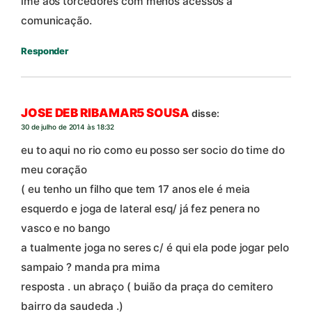
ime aos torcedores com menos acessos à
comunicação.
Responder
JOSE DEB RIBAMAR5 SOUSA
disse:
30 de julho de 2014 às 18:32
eu to aqui no rio como eu posso ser socio do time do
meu coração
( eu tenho un filho que tem 17 anos ele é meia
esquerdo e joga de lateral esq/ já fez penera no
vasco e no bango
a tualmente joga no seres c/ é qui ela pode jogar pelo
sampaio ? manda pra mima
resposta . un abraço ( buião da praça do cemitero
bairro da saudeda .)