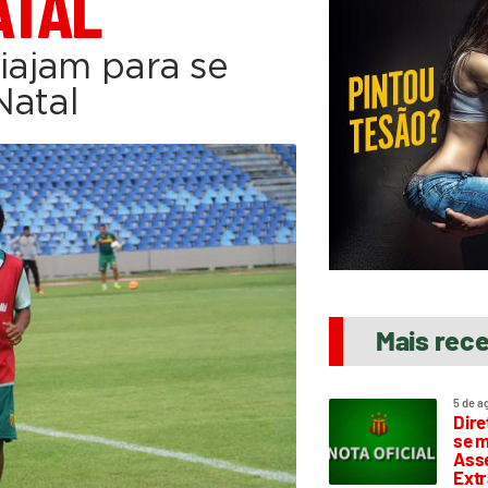
ATAL
viajam para se
Natal
Mais rec
5 de a
Dire
se m
Asse
Extr