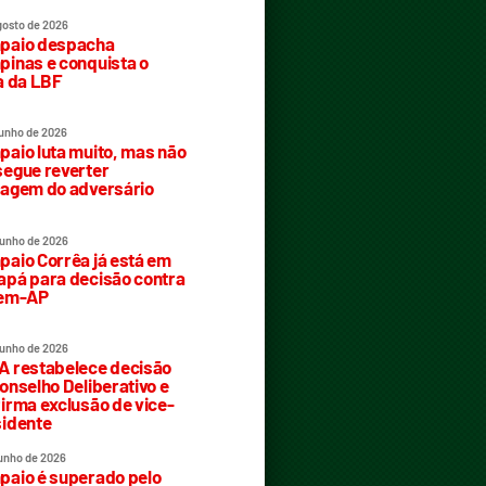
gosto de 2026
paio despacha
inas e conquista o
a da LBF
junho de 2026
aio luta muito, mas não
egue reverter
agem do adversário
junho de 2026
aio Corrêa já está em
pá para decisão contra
rem-AP
junho de 2026
 restabelece decisão
onselho Deliberativo e
irma exclusão de vice-
idente
junho de 2026
aio é superado pelo