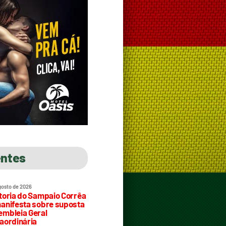
entes
gosto de 2026
toria do Sampaio Corrêa
anifesta sobre suposta
mbleia Geral
aordinária