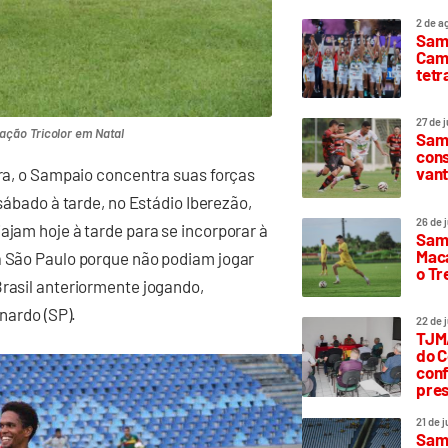
2 de a
Sam
Camp
tetr
27 de 
gação Tricolor em Natal
Samp
cons
vant
ora, o Sampaio concentra suas forças
 sábado à tarde, no Estádio Iberezão,
26 de 
ajam hoje à tarde para se incorporar à
Samp
Maca
a São Paulo porque não podiam jogar
o T
Brasil anteriormente jogando,
rnardo (SP).
22 de 
TJMA
do C
conf
pres
21 de 
Samp