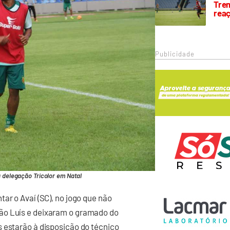
Trem
rea
Publicidade
à delegação Tricolor em Natal
ar o Avaí (SC), no jogo que não
ão Luís e deixaram o gramado do
 estarão à disposição do técnico