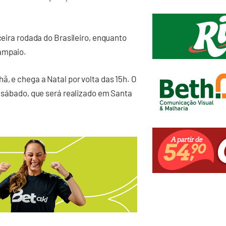
ceira rodada do Brasileiro, enquanto
Sampaio.
ã, e chega a Natal por volta das 15h. O
e sábado, que será realizado em Santa