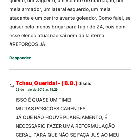
goleiro, um zagueiro, um volante de marcação, um
meia armador, um lateral esquerdo, um meia
atacante e um centro avante goleador. Como falei, se
quiser pelo menos brigar para fugir do Z4, pois com
esse elenco atual não sai nem da lanterna.
#REFORÇOS JÁ!
Responder
Tchau, Querida! - ( B.Q. )
disse:
29 de maio de 2016 às 15:29
ISSO É QUASE UM TIME!
MUITAS POSIÇÕES CARENTES.
JÁ QUE NÃO HOUVE PLANEJAMENTO, É
NECESSÁRIO FAZER UMA REFORMULAÇÃO
GERAL, PARA QUE NÃO SE FAÇA JUS AO MEU