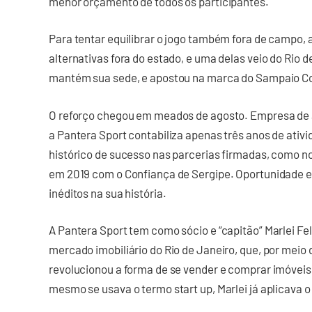
menor orçamento de todos os participantes.
Para tentar equilibrar o jogo também fora de campo, a
alternativas fora do estado, e uma delas veio do Rio 
mantém sua sede, e apostou na marca do Sampaio C
O reforço chegou em meados de agosto. Empresa de 
a Pantera Sport contabiliza apenas três anos de ativ
histórico de sucesso nas parcerias firmadas, como n
em 2019 com o Confiança de Sergipe. Oportunidade e
inéditos na sua história.
A Pantera Sport tem como sócio e “capitão” Marlei Fe
mercado imobiliário do Rio de Janeiro, que, por meio 
revolucionou a forma de se vender e comprar imóvei
mesmo se usava o termo start up, Marlei já aplicava 