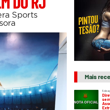
M DO RJ
ra Sports
sora
Mais rec
5 de a
Dire
se m
Asse
Extr