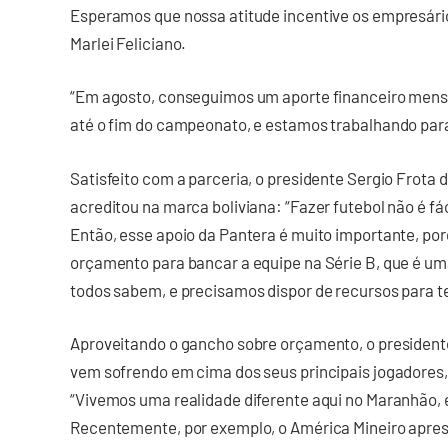
Esperamos que nossa atitude incentive os empresário
Marlei Feliciano.
“Em agosto, conseguimos um aporte financeiro mensa
até o fim do campeonato, e estamos trabalhando para
Satisfeito com a parceria, o presidente Sergio Frota 
acreditou na marca boliviana: “Fazer futebol não é fá
Então, esse apoio da Pantera é muito importante, po
orçamento para bancar a equipe na Série B, que é um
todos sabem, e precisamos dispor de recursos para t
Aproveitando o gancho sobre orçamento, o presidente 
vem sofrendo em cima dos seus principais jogadores,
“Vivemos uma realidade diferente aqui no Maranhão, 
Recentemente, por exemplo, o América Mineiro apres