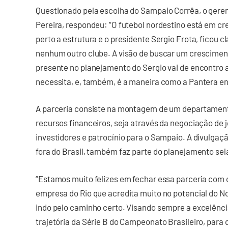
Questionado pela escolha do Sampaio Corrêa, o geren
Pereira, respondeu: “O futebol nordestino está em 
perto a estrutura e o presidente Sergio Frota, ficou 
nenhum outro clube. A visão de buscar um crescimen
presente no planejamento do Sergio vai de encontro 
necessita, e, também, é a maneira como a Pantera enx
A parceria consiste na montagem de um departamento
recursos financeiros, seja através da negociação de 
investidores e patrocínio para o Sampaio. A divulga
fora do Brasil, também faz parte do planejamento sel
“Estamos muito felizes em fechar essa parceria com
empresa do Rio que acredita muito no potencial do N
indo pelo caminho certo. Visando sempre a excelênc
trajetória da Série B do Campeonato Brasileiro, para 