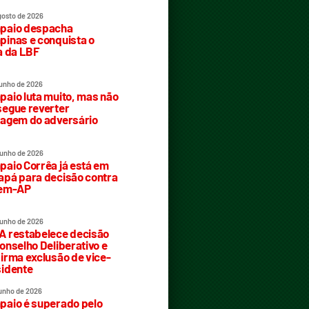
gosto de 2026
paio despacha
inas e conquista o
a da LBF
junho de 2026
aio luta muito, mas não
egue reverter
agem do adversário
junho de 2026
aio Corrêa já está em
pá para decisão contra
rem-AP
junho de 2026
 restabelece decisão
onselho Deliberativo e
irma exclusão de vice-
idente
junho de 2026
aio é superado pelo