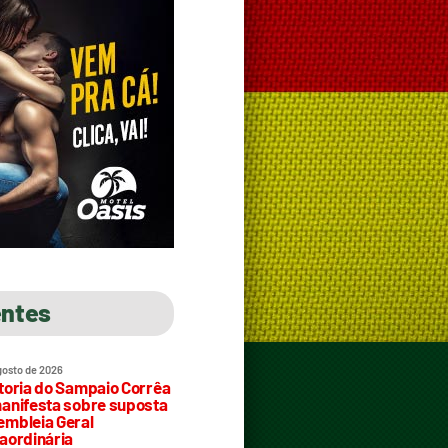
entes
gosto de 2026
toria do Sampaio Corrêa
anifesta sobre suposta
mbleia Geral
aordinária