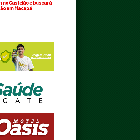
 no Castelão e buscará
ção em Macapá