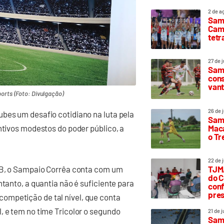
2 de a
Sam
Camp
tetr
27 de 
Samp
cons
vant
orts (Foto: Divulgação)
26 de 
bes um desafio cotidiano na luta pela
Samp
Maca
ntivos modestos do poder público, a
o T
22 de 
e B, o Sampaio Corrêa conta com um
TJMA
do C
ntanto, a quantia não é suficiente para
conf
pres
ompetição de tal nível, que conta
, e tem no time Tricolor o segundo
21 de 
Samp