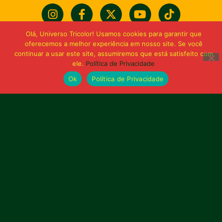
Olá, Universo Tricolor! Usamos cookies para garantir que
oferecemos a melhor experiência em nosso site. Se você
continuar a usar este site, assumiremos que está satisfeito com
ele.
Política de Privacidade
Ok
Política de Privacidade
Bolívia querida de maior
torcida do Maranhão
Av. General Arthur Carvalho,
Turu Velho – São Luís-MA – CEP: 65066-320
Email: marketing@sampaiocorreafc.com.br
© 2021 • Sampaio Corrêa Futebol Clube
Web Design:
MP Marketing, Promo e Digital