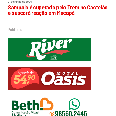
21 de junho de 2026
Sampaio é superado pelo Trem no Castelão
e buscará reação em Macapá
Publicidade