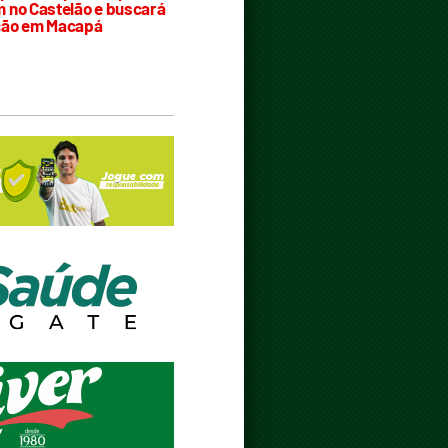
 no Castelão e buscará
ção em Macapá