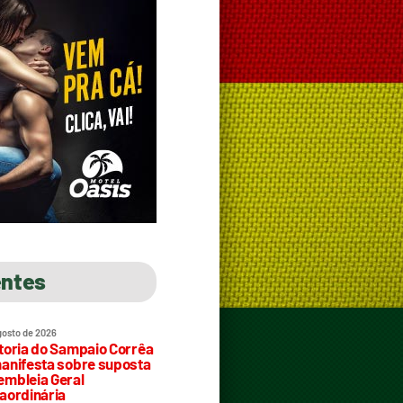
entes
gosto de 2026
toria do Sampaio Corrêa
anifesta sobre suposta
mbleia Geral
aordinária