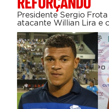
REFORÇANDO
Presidente Sergio Frot
atacante Willian Lira e 