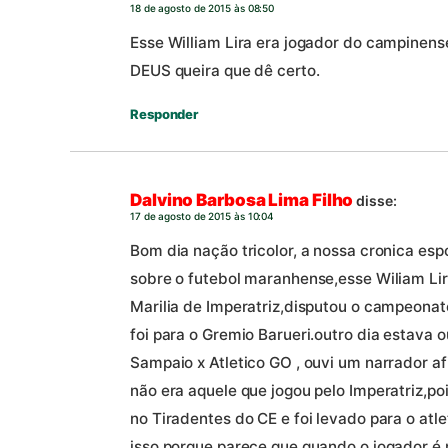
18 de agosto de 2015 às 08:50
Esse William Lira era jogador do campinense,
DEUS queira que dê certo.
Responder
Dalvino Barbosa Lima Filho
disse:
17 de agosto de 2015 às 10:04
Bom dia nação tricolor, a nossa cronica esp
sobre o futebol maranhense,esse Wiliam Lir
Marilia de Imperatriz,disputou o campeona
foi para o Gremio Barueri.outro dia estava 
Sampaio x Atletico GO , ouvi um narrador a
não era aquele que jogou pelo Imperatriz,p
no Tiradentes do CE e foi levado para o atl
isso porque parece que quando o jogador é