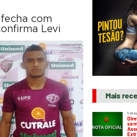
a fecha com
confirma Levi
Mais rec
5 de a
Dire
se m
Asse
Extr