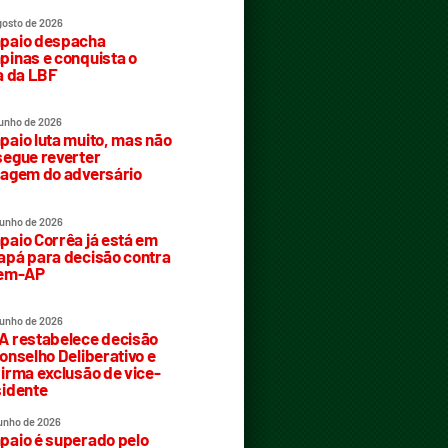
gosto de 2026
paio despacha
inas e conquista o
a da LBF
junho de 2026
aio luta muito, mas não
egue reverter
agem do adversário
junho de 2026
aio Corrêa já está em
pá para decisão contra
rem-AP
junho de 2026
 restabelece decisão
onselho Deliberativo e
irma exclusão de vice-
idente
junho de 2026
aio é superado pelo