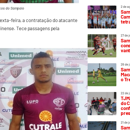
2 de a
rços do Sampaio
Sam
Camp
 sexta-feira, a contratação do atacante
tetr
pinense. Tece passagens pela
27 de 
Samp
cons
vant
26 de 
Samp
Maca
o T
22 de 
TJMA
do C
conf
pres
21 de 
Samp