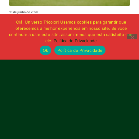
21 de junho de 2026
Sampaio é superado pelo Trem no Castelão
Olá, Universo Tricolor! Usamos cookies para garantir que
e buscará reação em Macapá
oferecemos a melhor experiência em nosso site. Se você
continuar a usar este site, assumiremos que está satisfeito com
ele.
Política de Privacidade
Publicidade
Ok
Política de Privacidade