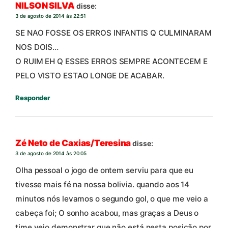
NILSON SILVA
disse:
3 de agosto de 2014 às 22:51
SE NAO FOSSE OS ERROS INFANTIS Q CULMINARAM
NOS DOIS…
O RUIM EH Q ESSES ERROS SEMPRE ACONTECEM E
PELO VISTO ESTAO LONGE DE ACABAR.
Responder
Zé Neto de Caxias/Teresina
disse:
3 de agosto de 2014 às 20:05
Olha pessoal o jogo de ontem serviu para que eu
tivesse mais fé na nossa bolivia. quando aos 14
minutos nós levamos o segundo gol, o que me veio a
cabeça foi; O sonho acabou, mas graças a Deus o
time veio demonstrar que não está nesta posição por