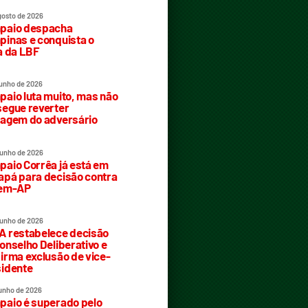
gosto de 2026
paio despacha
inas e conquista o
a da LBF
junho de 2026
aio luta muito, mas não
egue reverter
agem do adversário
junho de 2026
aio Corrêa já está em
pá para decisão contra
rem-AP
junho de 2026
 restabelece decisão
onselho Deliberativo e
irma exclusão de vice-
idente
junho de 2026
aio é superado pelo