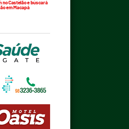
 no Castelão e buscará
ção em Macapá