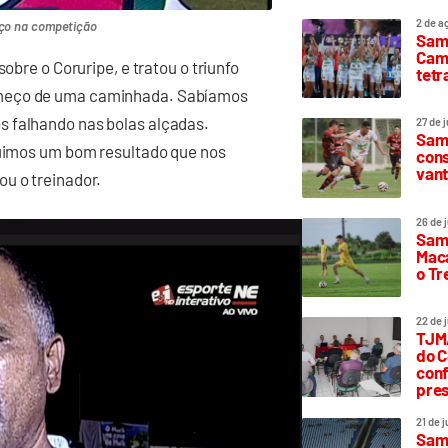
2 de a
eço na competição
Sam
Camp
obre o Coruripe, e tratou o triunfo
tetr
omeço de uma caminhada. Sabíamos
s falhando nas bolas alçadas.
27 de 
Samp
eguimos um bom resultado que nos
cons
vant
u o treinador.
26 de 
Samp
Maca
o T
22 de 
TJMA
do C
conf
pres
21 de 
Samp