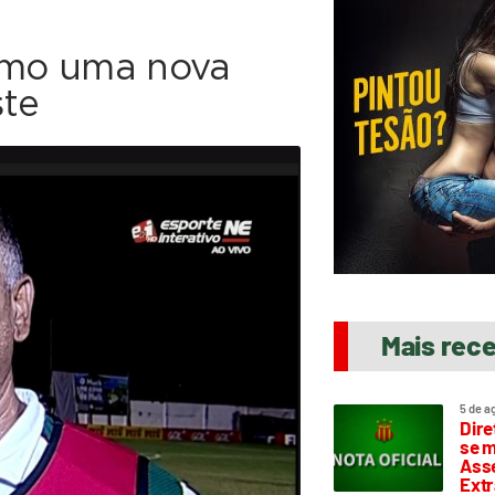
como uma nova
ste
Mais rec
5 de a
Dire
se m
Asse
Extr