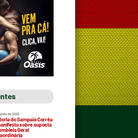
entes
gosto de 2026
toria do Sampaio Corrêa
anifesta sobre suposta
mbleia Geral
aordinária