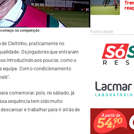
Trem
rea
recomeço na competição
Publicidade
o de Cleitinho, praticamente no
qualidade. Os jogadores que entraram
os introduzindo aos poucos, como o
r a equipe. Com o condicionamento
ais”.
para comemorar, pois, no sábado, já
ossa sequência tem sido muito
escansar e trabalhar para ir atrás de