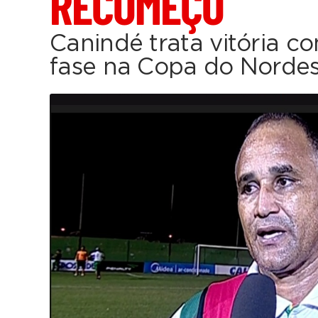
RECOMEÇO
Canindé trata vitória 
fase na Copa do Norde