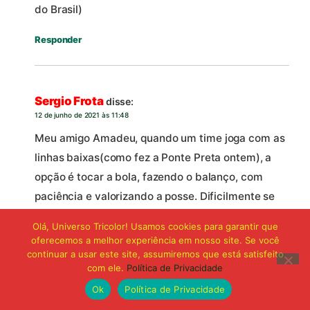
do Brasil)
Responder
Sergio Frota
disse:
12 de junho de 2021 às 11:48
Meu amigo Amadeu, quando um time joga com as
linhas baixas(como fez a Ponte Preta ontem), a
opção é tocar a bola, fazendo o balanço, com
paciência e valorizando a posse. Dificilmente se
tem jogadas de profundidade. É melhor recuar a
Olá, Universo Tricolor! Usamos cookies para garantir que
bola do que perdê-la e tomar o gol( como
oferecemos a melhor experiência em nosso site. Se você
aconteceu em vários jogos da última fase da Copa
continuar a usar este site, assumiremos que está satisfeito
com ele.
Política de Privacidade
do Brasil)
Ok
Política de Privacidade
Responder